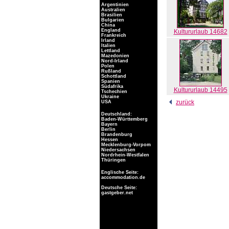
Argentinien
Australien
Brasilien
Bulgarien
China
England
Kultururlaub 14682
Frankreich
Irland
Italien
Lettland
Mazedonien
Nord-Irland
Polen
Rußland
Schottland
Spanien
Südafrika
Kultururlaub 14495
Tschechien
Ukraine
zurück
USA
Deutschland:
Baden-Württemberg
Bayern
Berlin
Brandenburg
Hessen
Mecklenburg-Vorpom
Niedersachsen
Nordrhein-Westfalen
Thüringen
Englische Seite:
accommodation.de
Deutsche Seite:
gastgeber.net