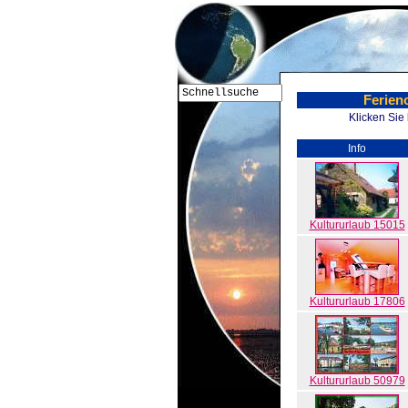
Ferien
Klicken Sie
Info
Kultururlaub 15015
Kultururlaub 17806
Kultururlaub 50979