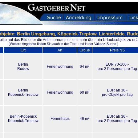
objekte: Berlin Umgebung, Köpenick-Treptow, Lichterfelde, Rud
 bitte auf das Bild oder die Anbieternummer, um mehr über ein Urlaubsobjekt zu erf
(Weitere Angebote finden Sie auch in der Text- und in der Vakanz-Suche.)
Ort
Art
Größe
Preis NS
Berlin
EUR 70-100,-
Ferienwohnung
64 m²
Rudow
pro 2 Personen pro Tag
Berlin
EUR ab 30,-
Ferienwohnung
60 m²
Köpenick-Treptow
pro Objekt pro Tag
Berlin-Köpenick
EUR ab 36,-
Ferienhaus
46 m²
Köpenick-Treptow
pro 2 Personen pro Tag