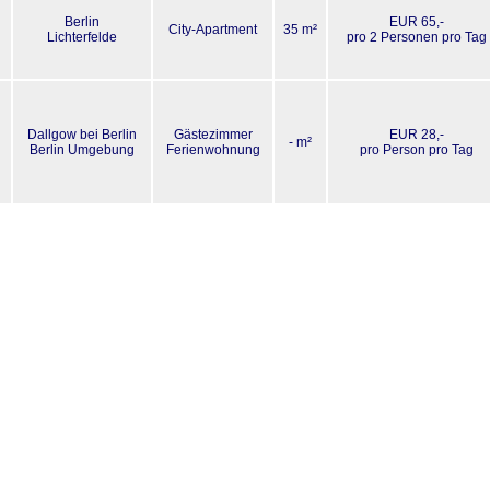
Berlin
EUR 65,-
City-Apartment
35 m²
Lichterfelde
pro 2 Personen pro Tag
Dallgow bei Berlin
Gästezimmer
EUR 28,-
- m²
Berlin Umgebung
Ferienwohnung
pro Person pro Tag