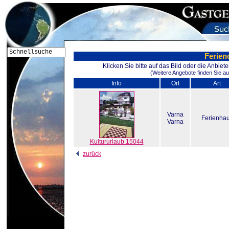
Ferien
Klicken Sie bitte auf das Bild oder die Anbie
(Weitere Angebote finden Sie au
Info
Ort
Art
Varna
Ferienha
Varna
Kultururlaub 15044
zurück