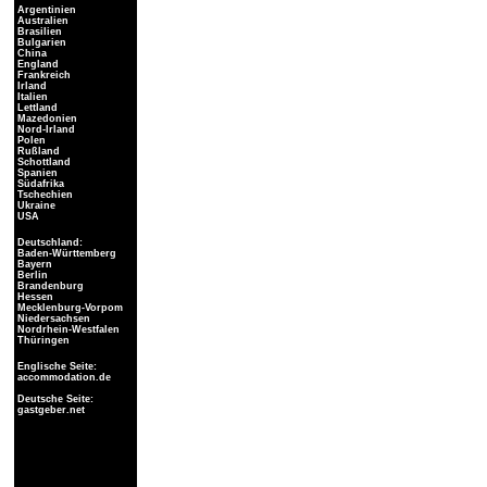
Argentinien
Australien
Brasilien
Bulgarien
China
England
Frankreich
Irland
Italien
Lettland
Mazedonien
Nord-Irland
Polen
Rußland
Schottland
Spanien
Südafrika
Tschechien
Ukraine
USA
Deutschland:
Baden-Württemberg
Bayern
Berlin
Brandenburg
Hessen
Mecklenburg-Vorpom
Niedersachsen
Nordrhein-Westfalen
Thüringen
Englische Seite:
accommodation.de
Deutsche Seite:
gastgeber.net