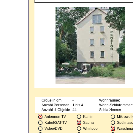
Größe in qm:
-
Wohnräume:
Anzahl Personen:
1 bis 4
Wohn-Schlafzimmer:
Anzahl d. Objekte:
44
Schlafzimmer:
Antennen-TV
Kamin
Mikrowell
Kabel/SAT-TV
Sauna
Spülmasc
Video/DVD
Whirlpool
Waschma