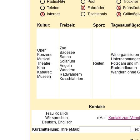
Radio/HiFi
Pool
Trockner
Telefon
Fahrräder
Frühstück
Internet
Tischtennis
Grillmögli
Kultur:
Freizeit:
Sport:
Tagesausflüge:
Zoo
Oper
Badesee
Konzerte
Wir organisieren 
Sauna
Musical
Unternehmungen 
Solarium
Theater
Reiten
Potsdam und im 
Angeln
Kino
Radrundtouren
Wandern
Kabarett
Wandern ohne G
Radwandern
Museen
Kutschfahrten
Kontakt:
Frau
Koallick
Wir sprechen:
eMail:
Kontakt zum Vermi
Deutsch, Englisch
Kurzmitteilung:
Ihre eMail:
Tel: