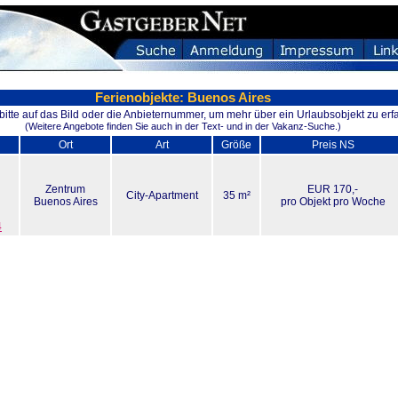
Ferienobjekte: Buenos Aires
 bitte auf das Bild oder die Anbieternummer, um mehr über ein Urlaubsobjekt zu erf
(Weitere Angebote finden Sie auch in der Text- und in der Vakanz-Suche.)
Ort
Art
Größe
Preis NS
Zentrum
EUR 170,-
City-Apartment
35 m²
Buenos Aires
pro Objekt pro Woche
4