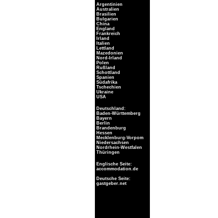
Argentinien
Australien
Brasilien
Bulgarien
China
England
Frankreich
Irland
Italien
Lettland
Mazedonien
Nord-Irland
Polen
Rußland
Schottland
Spanien
Südafrika
Tschechien
Ukraine
USA
Deutschland:
Baden-Württemberg
Bayern
Berlin
Brandenburg
Hessen
Mecklenburg-Vorpom
Niedersachsen
Nordrhein-Westfalen
Thüringen
Englische Seite:
accommodation.de
Deutsche Seite:
gastgeber.net