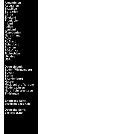
Argentinien
Australien
Brasilien
Bulgarien
China
England
Frankreich
Irland
Italien
Lettland
Mazedonien
Nord-Irland
Polen
Rußland
Schottland
Spanien
Südafrika
Tschechien
Ukraine
USA
Deutschland:
Baden-Württemberg
Bayern
Berlin
Brandenburg
Hessen
Mecklenburg-Vorpom
Niedersachsen
Nordrhein-Westfalen
Thüringen
Englische Seite:
accommodation.de
Deutsche Seite:
gastgeber.net