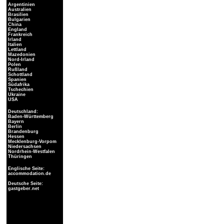
Argentinien
Australien
Brasilien
Bulgarien
China
England
Frankreich
Irland
Italien
Lettland
Mazedonien
Nord-Irland
Polen
Rußland
Schottland
Spanien
Südafrika
Tschechien
Ukraine
USA
Deutschland:
Baden-Württemberg
Bayern
Berlin
Brandenburg
Hessen
Mecklenburg-Vorpom
Niedersachsen
Nordrhein-Westfalen
Thüringen
Englische Seite:
accommodation.de
Deutsche Seite:
gastgeber.net