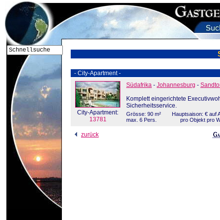
- City-Apartment -
Südafrika
-
Johannesburg
-
Sandto
Komplett eingerichtete Executivw
Sicherheitsservice.
City-Apartment:
Grösse: 90 m²
Hauptsaison: € auf A
13781
max. 6 Pers.
pro Objekt pro 
zurück